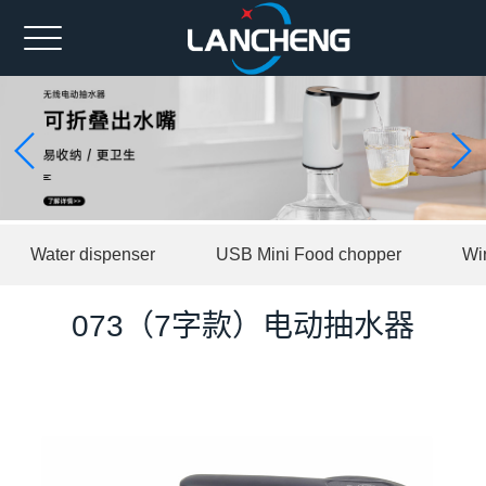
Home
Ahout us
Spare part
Product
Water dispenser
USB Mini Food chopper
Wi
News
Contact us
073（7字款）电动抽水器
中文版