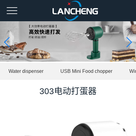
Home
Ahout us
Spare part
Product
Water dispenser
USB Mini Food chopper
Wi
News
Contact us
303电动打蛋器
中文版